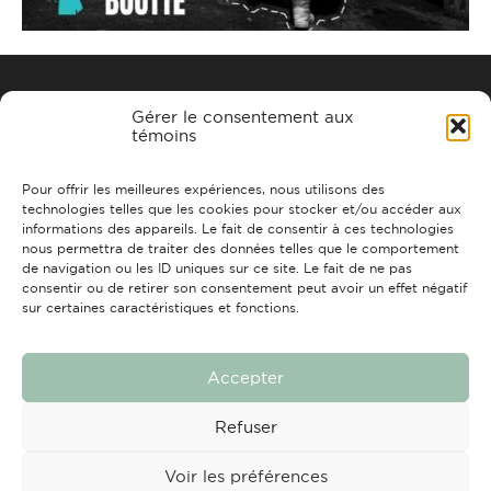
Gérer le consentement aux
témoins
Pour offrir les meilleures expériences, nous utilisons des
221, rue Tessier, Chicoutimi (QC)
technologies telles que les cookies pour stocker et/ou accéder aux
G7H 4Z5
informations des appareils. Le fait de consentir à ces technologies
info@strchic.com
nous permettra de traiter des données telles que le comportement
de navigation ou les ID uniques sur ce site. Le fait de ne pas
consentir ou de retirer son consentement peut avoir un effet négatif
ACCUEIL
À PROPOS
CONTACTS
FAIRE UN DON
sur certaines caractéristiques et fonctions.
Accepter
Refuser
Tous droits réservés © 2026 Travail de rue Chicoutimi
Conception et réalisation :
Nubee
Voir les préférences