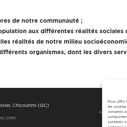
bres de notre communauté ;
opulation aux différentes réalités sociales 
lles réalités de notre milieu socioéconomi
différents organismes, dont les divers serv
Pour offrir
essier, Chicoutimi (QC)
les cookies
ACCUEIL
À
consentir à
comportemen
hic.com
consentir o
certaines c