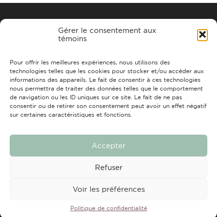
Gérer le consentement aux
témoins
Pour offrir les meilleures expériences, nous utilisons des
221, rue Tessier, Chicoutimi (QC)
technologies telles que les cookies pour stocker et/ou accéder aux
G7H 4Z5
informations des appareils. Le fait de consentir à ces technologies
info@strchic.com
nous permettra de traiter des données telles que le comportement
de navigation ou les ID uniques sur ce site. Le fait de ne pas
consentir ou de retirer son consentement peut avoir un effet négatif
ACCUEIL
À PROPOS
CONTACTS
FAIRE UN DON
sur certaines caractéristiques et fonctions.
Accepter
Refuser
Tous droits réservés © 2026 Travail de rue Chicoutimi
Conception et réalisation :
Nubee
Voir les préférences
Politique de confidentialité