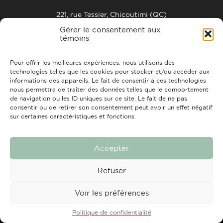
221, rue Tessier, Chicoutimi (QC)
G7H 4Z5
Gérer le consentement aux
info@strchic.com
témoins
ACCUEIL
À PROPOS
CONTACTS
FAIRE UN DON
Pour offrir les meilleures expériences, nous utilisons des
technologies telles que les cookies pour stocker et/ou accéder aux
informations des appareils. Le fait de consentir à ces technologies
nous permettra de traiter des données telles que le comportement
de navigation ou les ID uniques sur ce site. Le fait de ne pas
consentir ou de retirer son consentement peut avoir un effet négatif
sur certaines caractéristiques et fonctions.
Tous droits réservés © 2026 Travail de rue Chicoutimi
Conception et réalisation :
Nubee
Accepter
Refuser
Voir les préférences
Politique de confidentialité