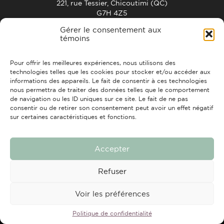
221, rue Tessier, Chicoutimi (QC)
G7H 4Z5
info@strchic.com
Gérer le consentement aux
témoins
ACCUEIL
À PROPOS
CONTACTS
FAIRE UN DON
Pour offrir les meilleures expériences, nous utilisons des
technologies telles que les cookies pour stocker et/ou accéder aux
informations des appareils. Le fait de consentir à ces technologies
nous permettra de traiter des données telles que le comportement
de navigation ou les ID uniques sur ce site. Le fait de ne pas
consentir ou de retirer son consentement peut avoir un effet négatif
sur certaines caractéristiques et fonctions.
Tous droits réservés © 2026 Travail de rue Chicoutimi
Conception et réalisation :
Nubee
Accepter
Refuser
Voir les préférences
Politique de confidentialité