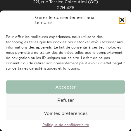
221, rue Tessier, Chicoutimi (QC)
G7H 4Z5
info@strchic.com
Gérer le consentement aux
témoins
ACCUEIL
À PROPOS
CONTACTS
FAIRE UN DON
Pour offrir les meilleures expériences, nous utilisons des
technologies telles que les cookies pour stocker et/ou accéder aux
informations des appareils. Le fait de consentir à ces technologies
nous permettra de traiter des données telles que le comportement
de navigation ou les ID uniques sur ce site. Le fait de ne pas
consentir ou de retirer son consentement peut avoir un effet négatif
sur certaines caractéristiques et fonctions.
Tous droits réservés © 2026 Travail de rue Chicoutimi
Conception et réalisation :
Nubee
Accepter
Refuser
Voir les préférences
Politique de confidentialité