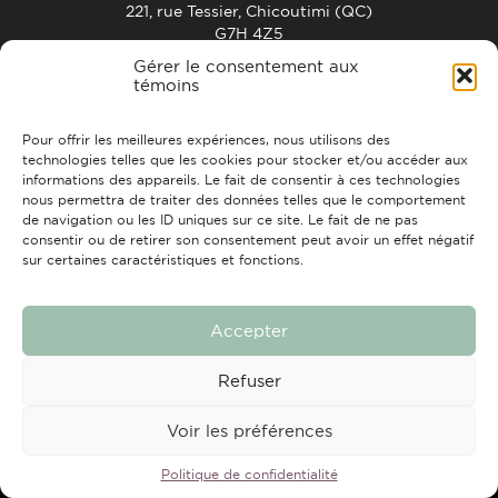
221, rue Tessier, Chicoutimi (QC)
G7H 4Z5
info@strchic.com
Gérer le consentement aux
témoins
ACCUEIL
À PROPOS
CONTACTS
FAIRE UN DON
Pour offrir les meilleures expériences, nous utilisons des
technologies telles que les cookies pour stocker et/ou accéder aux
informations des appareils. Le fait de consentir à ces technologies
nous permettra de traiter des données telles que le comportement
de navigation ou les ID uniques sur ce site. Le fait de ne pas
consentir ou de retirer son consentement peut avoir un effet négatif
sur certaines caractéristiques et fonctions.
Tous droits réservés © 2026 Travail de rue Chicoutimi
Conception et réalisation :
Nubee
Accepter
Refuser
Voir les préférences
Politique de confidentialité