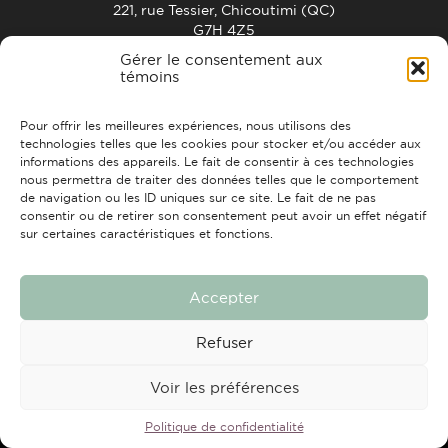
221, rue Tessier, Chicoutimi (QC)
G7H 4Z5
info@strchic.com
Gérer le consentement aux
témoins
ACCUEIL
À PROPOS
CONTACTS
FAIRE UN DON
Pour offrir les meilleures expériences, nous utilisons des
technologies telles que les cookies pour stocker et/ou accéder aux
informations des appareils. Le fait de consentir à ces technologies
nous permettra de traiter des données telles que le comportement
de navigation ou les ID uniques sur ce site. Le fait de ne pas
consentir ou de retirer son consentement peut avoir un effet négatif
sur certaines caractéristiques et fonctions.
Tous droits réservés © 2026 Travail de rue Chicoutimi
Conception et réalisation :
Nubee
Accepter
Refuser
Voir les préférences
Politique de confidentialité