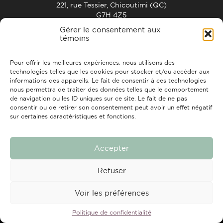
221, rue Tessier, Chicoutimi (QC)
G7H 4Z5
info@strchic.com
Gérer le consentement aux
témoins
ACCUEIL
À PROPOS
CONTACTS
FAIRE UN DON
Pour offrir les meilleures expériences, nous utilisons des
technologies telles que les cookies pour stocker et/ou accéder aux
informations des appareils. Le fait de consentir à ces technologies
nous permettra de traiter des données telles que le comportement
de navigation ou les ID uniques sur ce site. Le fait de ne pas
consentir ou de retirer son consentement peut avoir un effet négatif
sur certaines caractéristiques et fonctions.
Tous droits réservés © 2026 Travail de rue Chicoutimi
Conception et réalisation :
Nubee
Accepter
Refuser
Voir les préférences
Politique de confidentialité